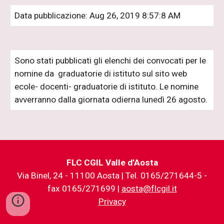
Data pubblicazione: Aug 26, 2019 8:57:8 AM
Sono stati pubblicati gli elenchi dei convocati per le 
nomine da  graduatorie di istituto sul sito web 
ecole- docenti- graduatorie di istituto. Le nomine 
avverranno dalla giornata odierna lunedì 26 agosto. 
FLC CGIL Valle d’Aosta
Via Binel, 24 - 11100 Aosta | Tel. 0165/271644-5 -
fax 0165/271699 |
aosta@flcgil.it
Privacy