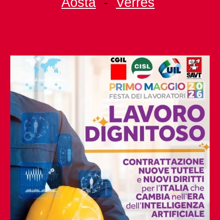
Aosta
-
Verrès