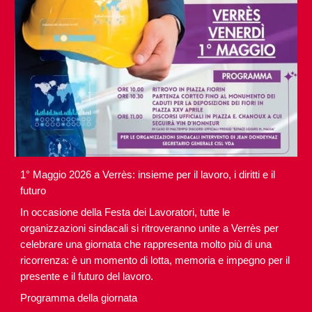
1° Maggio 2026 a Verrès: insieme per il lavoro, i diritti e il
futuro
In occasione della Festa dei Lavoratori, tutte le
organizzazioni sindacali si ritroveranno unite a Verrès per
celebrare una giornata che rappresenta molto più di una
ricorrenza: è un momento di lotta, memoria e impegno per il
presente e il futuro del lavoro.
Programma della giornata